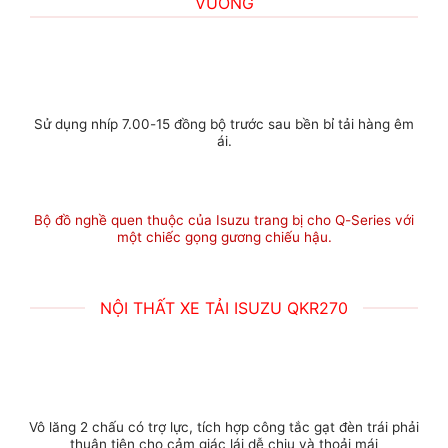
VUÔNG
Sử dụng nhíp 7.00-15 đồng bộ trước sau bền bỉ tải hàng êm
ái.
Bộ đồ nghề quen thuộc của Isuzu trang bị cho Q-Series với
một chiếc gọng gương chiếu hậu.
NỘI THẤT XE TẢI ISUZU QKR270
Vô lăng 2 chấu có trợ lực, tích hợp công tắc gạt đèn trái phải
thuận tiện cho cảm giác lái dễ chịu và thoải mái