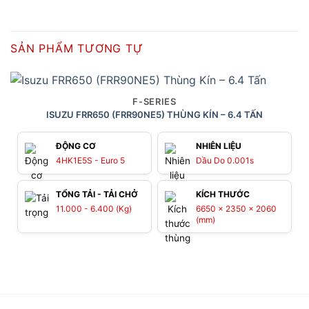
SẢN PHẨM TƯƠNG TỰ
F-SERIES
ISUZU FRR650 (FRR90NE5) THÙNG KÍN – 6.4 TẤN
ĐỘNG CƠ
NHIÊN LIỆU
4HK1E5S - Euro 5
Dầu Do 0.001s
TỔNG TẢI - TẢI CHỞ
KÍCH THƯỚC
11.000 - 6.400 (Kg)
6650 x 2350 x 2060
(mm)