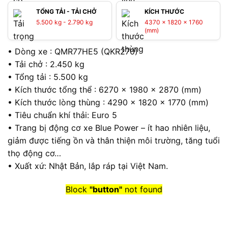
TỔNG TẢI - TẢI CHỞ
KÍCH THƯỚC
5.500 kg - 2.790 kg
4370 x 1820 x 1760
(mm)
• Dòng xe : QMR77HE5 (QKR270)
• Tải chở : 2.450 kg
• Tổng tải : 5.500 kg
• Kích thước tổng thể : 6270 x 1980 x 2870 (mm)
• Kích thước lòng thùng : 4290 x 1820 x 1770 (mm)
• Tiêu chuẩn khí thải: Euro 5
• Trang bị động cơ xe Blue Power – ít hao nhiên liệu,
giảm được tiếng ồn và thân thiện môi trường, tăng tuổi
thọ động cơ…
• Xuất xứ: Nhật Bản, lắp ráp tại Việt Nam.
Block
"button"
not found