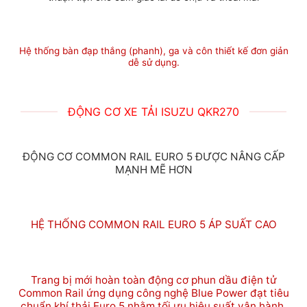
Hệ thống bàn đạp thắng (phanh), ga và côn thiết kế đơn giản
dễ sử dụng.
ĐỘNG CƠ XE TẢI ISUZU QKR270
ĐỘNG CƠ COMMON RAIL EURO 5 ĐƯỢC NÂNG CẤP
MẠNH MẼ HƠN
HỆ THỐNG COMMON RAIL EURO 5 ÁP SUẤT CAO
Trang bị mới hoàn toàn động cơ phun dầu điện tử
Common Rail ứng dụng công nghệ Blue Power đạt tiêu
chuẩn khí thải Euro 5 nhằm tối ưu hiệu suất vận hành,