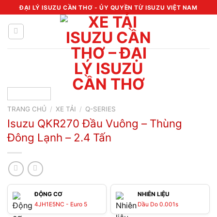
Chuyển
ĐẠI LÝ ISUZU CẦN THƠ - ỦY QUYỀN TỪ ISUZU VIỆT NAM
đến
nội
dung
TRANG CHỦ
/
XE TẢI
/
Q-SERIES
Isuzu QKR270 Đầu Vuông – Thùng
Đông Lạnh – 2.4 Tấn
ĐỘNG CƠ
NHIÊN LIỆU
4JH1E5NC - Euro 5
Dầu Do 0.001s