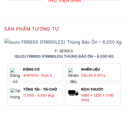
THƯ VIỆN ẢNH
SẢN PHẨM TƯƠNG TỰ
F-SERIES
ISUZU FRR650 (FRR90LE5) THÙNG BẢO ÔN – 6.050 KG
ĐỘNG CƠ
NHIÊN LIỆU
4HK1E5S - Euro 5
Dầu Do 0.001s
TỔNG TẢI - TẢI CHỞ
KÍCH THƯỚC
11.000 - 6.050 (Kg)
5680 x 2220 x 2190
(mm)