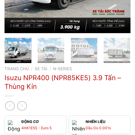
TRANG CHỦ
/
XE TẢI
/
N-SERIES
Isuzu NPR400 (NPR85KE5) 3.9 Tấn –
Thùng Kín
ĐỘNG CƠ
NHIÊN LIỆU
4HK1E5S - Euro 5
Dầu Do 0.001s