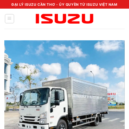
Chuyển
ĐẠI LÝ ISUZU CẦN THƠ - ỦY QUYỀN TỪ ISUZU VIỆT NAM
đến
nội
dung