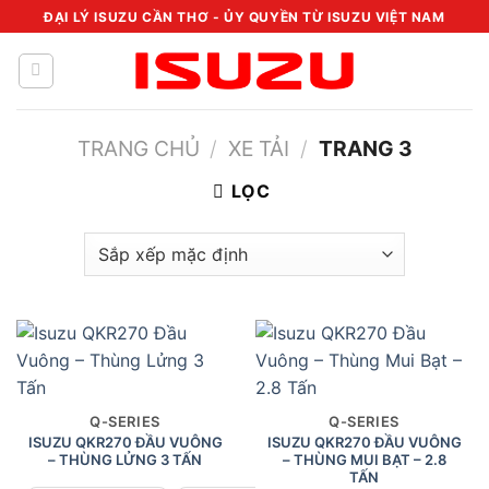
Chuyển
ĐẠI LÝ ISUZU CẦN THƠ - ỦY QUYỀN TỪ ISUZU VIỆT NAM
đến
nội
dung
TRANG CHỦ
/
XE TẢI
/
TRANG 3
LỌC
Q-SERIES
Q-SERIES
ISUZU QKR270 ĐẦU VUÔNG
ISUZU QKR270 ĐẦU VUÔNG
– THÙNG LỬNG 3 TẤN
– THÙNG MUI BẠT – 2.8
TẤN