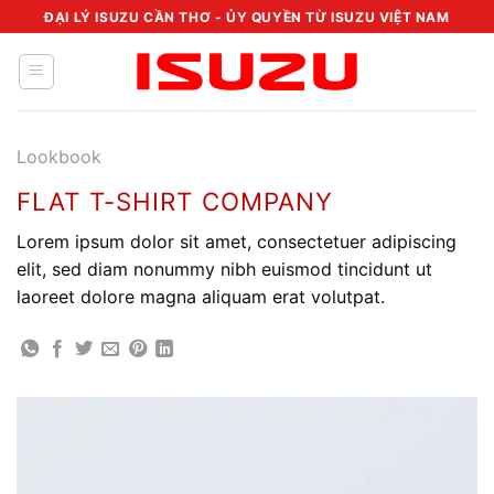
Chuyển
ĐẠI LÝ ISUZU CẦN THƠ - ỦY QUYỀN TỪ ISUZU VIỆT NAM
đến
nội
dung
Lookbook
FLAT T-SHIRT COMPANY
Lorem ipsum dolor sit amet, consectetuer adipiscing
elit, sed diam nonummy nibh euismod tincidunt ut
laoreet dolore magna aliquam erat volutpat.